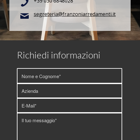
+39 030 6848028
segreteria@franzoniarredamenti.it
Richiedi informazioni